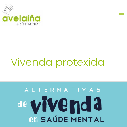
Ir
MA
al
contenido
ME
Vivenda protexida
Incrición
Xornada
«Alternativas
de
vivenda
en
saúde
mental»