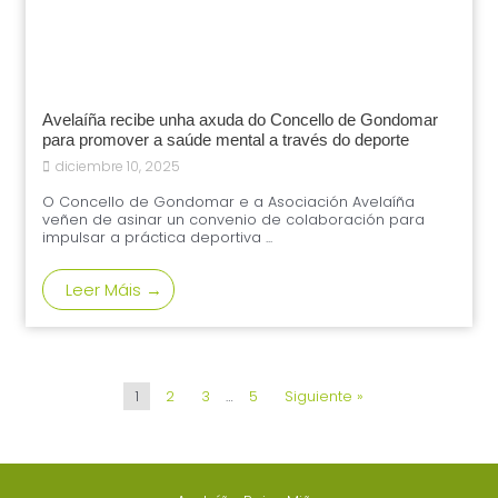
Avelaíña recibe unha axuda do Concello de Gondomar
para promover a saúde mental a través do deporte
diciembre 10, 2025
O Concello de Gondomar e a Asociación Avelaíña
veñen de asinar un convenio de colaboración para
impulsar a práctica deportiva ...
Leer Máis →
1
2
3
…
5
Siguiente »