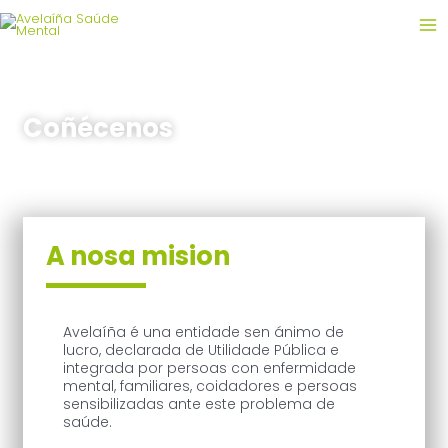
Ir
MA
al
contenido
ME
Coñécenos
A nosa mision
Avelaíña é una entidade sen ánimo de
lucro, declarada de Utilidade Pública e
integrada por persoas con enfermidade
mental, familiares, coidadores e persoas
sensibilizadas ante este problema de
saúde.