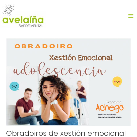
Ir
MA
al
contenido
ME
Navegación
de
entradas
Obradoiros de xestión emocional