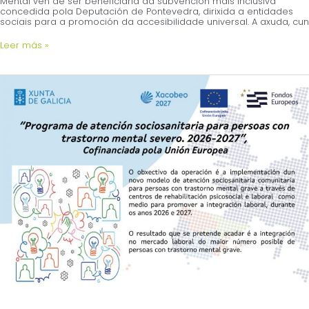
Mental vén de ser beneficiaria da subvención máis inclusiva
concedida pola Deputación de Pontevedra, dirixida a entidades
sociais para a promoción da accesibilidade universal. A axuda, cun
Leer más »
Novo
contrato
co
Servizo
Galego
de
Saúde