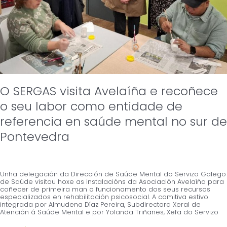
referencia
en
saúde
mental
no
sur
de
Pontevedra
O SERGAS visita Avelaíña e recoñece
o seu labor como entidade de
referencia en saúde mental no sur de
Pontevedra
Unha delegación da Dirección de Saúde Mental do Servizo Galego
de Saúde visitou hoxe as instalacións da Asociación Avelaíña para
coñecer de primeira man o funcionamento dos seus recursos
especializados en rehabilitación psicosocial. A comitiva estivo
integrada por Almudena Díaz Pereira, Subdirectora Xeral de
Atención á Saúde Mental e por Yolanda Triñanes, Xefa do Servizo