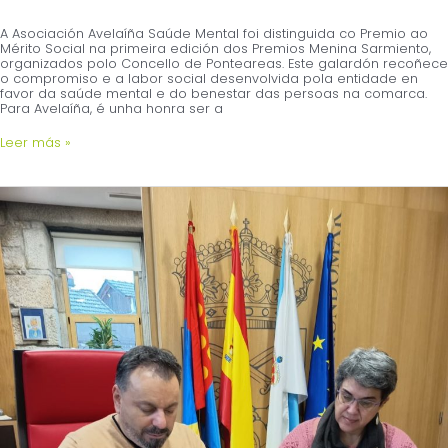
A Asociación Avelaíña Saúde Mental foi distinguida co Premio ao
Mérito Social na primeira edición dos Premios Menina Sarmiento,
organizados polo Concello de Ponteareas. Este galardón recoñece
o compromiso e a labor social desenvolvida pola entidade en
favor da saúde mental e do benestar das persoas na comarca.
Para Avelaíña, é unha honra ser a
Leer más »
Avelaíña
recibe
unha
axuda
do
Concello
de
Gondomar
para
promover
a
saúde
mental
a
través
do
deporte