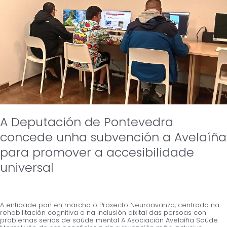
concede
unha
subvención
a
Avelaíña
para
promover
a
accesibilidade
universal
A Deputación de Pontevedra
concede unha subvención a Avelaíña
para promover a accesibilidade
universal
A entidade pon en marcha o Proxecto Neuroavanza, centrado na
rehabilitación cognitiva e na inclusión dixital das persoas con
problemas serios de saúde mental A Asociación Avelaíña Saúde