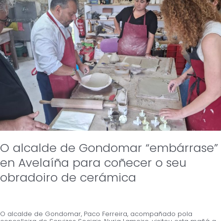
Gondomar
“embárrase”
en
Avelaíña
para
coñecer
o
seu
obradoiro
de
cerámica
O alcalde de Gondomar “embárrase”
en Avelaíña para coñecer o seu
obradoiro de cerámica
O alcalde de Gondomar, Paco Ferreira, acompañado pola