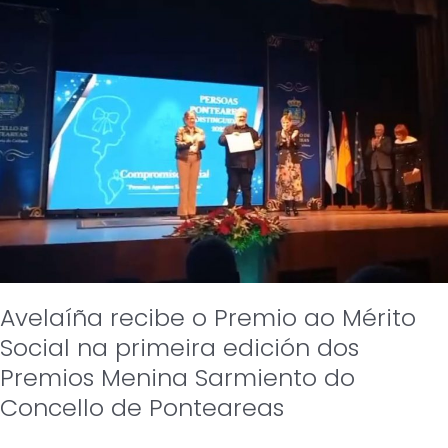
Premio
ao
Mérito
Social
na
primeira
edición
dos
Premios
Menina
Sarmiento
do
Concello
de
Ponteareas
Avelaíña recibe o Premio ao Mérito
Social na primeira edición dos
Premios Menina Sarmiento do
Concello de Ponteareas