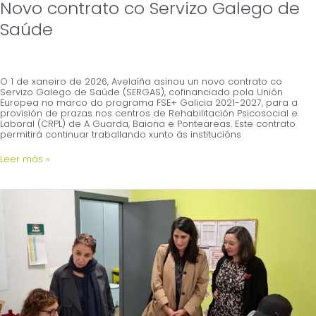
Novo contrato co Servizo Galego de
Saúde
O 1 de xaneiro de 2026, Avelaíña asinou un novo contrato co
Servizo Galego de Saúde (SERGAS), cofinanciado pola Unión
Europea no marco do programa FSE+ Galicia 2021-2027, para a
provisión de prazas nos centros de Rehabilitación Psicosocial e
Laboral (CRPL) de A Guarda, Baiona e Ponteareas. Este contrato
permitirá continuar traballando xunto ás institucións
Leer más »
O
SERGAS
visita
Avelaíña
e
recoñece
o
seu
labor
como
entidade
de