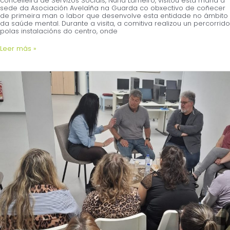
concelleira de Servizos Sociais, Nuria Lameiro, visitou esta mañá a
sede da Asociación Avelaíña na Guarda co obxectivo de coñecer
de primeira man o labor que desenvolve esta entidade no ámbito
da saúde mental. Durante a visita, a comitiva realizou un percorrido
polas instalacións do centro, onde
Leer más »
Visita
de
Carlos
Gómez
Prado
a
Avelaíña
en
Baiona
para
escoitar
as
necesidades
en
saúde
mental