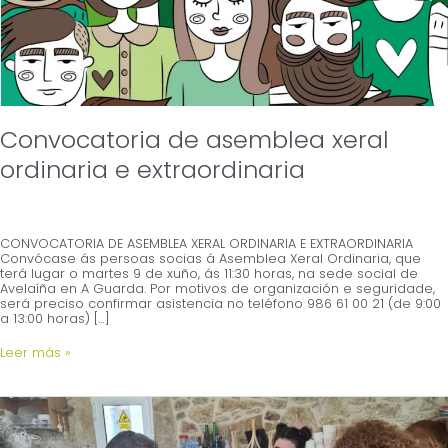
Convocatoria de asemblea xeral
ordinaria e extraordinaria
CONVOCATORIA DE ASEMBLEA XERAL ORDINARIA E EXTRAORDINARIA
Convócase ás persoas socias á Asemblea Xeral Ordinaria, que
terá lugar o martes 9 de xuño, ás 11:30 horas, na sede social de
Avelaíña en A Guarda. Por motivos de organización e seguridade,
será preciso confirmar asistencia no teléfono 986 61 00 21 (de 9:00
a 13:00 horas) […]
Leer más »
O
alcalde
de