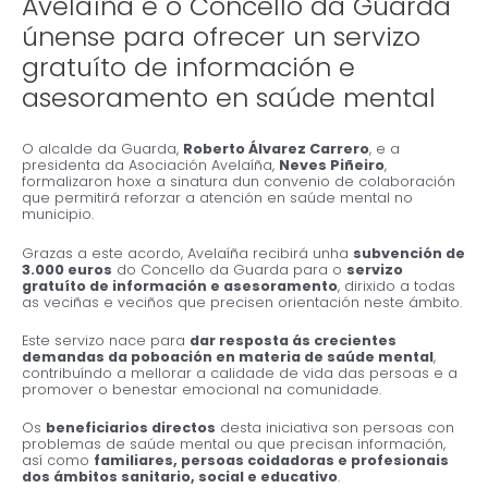
Avelaíña e o Concello da Guarda
únense para ofrecer un servizo
gratuíto de información e
asesoramento en saúde mental
O alcalde da Guarda,
Roberto Álvarez Carrero
, e a
presidenta da Asociación Avelaíña,
Neves Piñeiro
,
formalizaron hoxe a sinatura dun convenio de colaboración
que permitirá reforzar a atención en saúde mental no
municipio.
Grazas a este acordo, Avelaíña recibirá unha
subvención de
3.000 euros
do Concello da Guarda para o
servizo
gratuíto de información e asesoramento
, dirixido a todas
as veciñas e veciños que precisen orientación neste ámbito.
Este servizo nace para
dar resposta ás crecientes
demandas da poboación en materia de saúde mental
,
contribuíndo a mellorar a calidade de vida das persoas e a
promover o benestar emocional na comunidade.
Os
beneficiarios directos
desta iniciativa son persoas con
problemas de saúde mental ou que precisan información,
así como
familiares, persoas coidadoras e profesionais
dos ámbitos sanitario, social e educativo
.