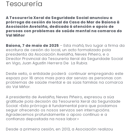
Tesourería
A
Tesourería Xeral da Seguridade Social anunciou a
prórroga da cesión do local da Casa do Mar de Baiona á
Asociación Avelaíña, dedicada á atención e apoio de
persoas con problemas de saúde mental na comarca do
Val Miñor
Baiona, 7 de maio de 2025
– Esta mañá, tivo lugar a firma da
escritura de cesión do local, un acto formalizado pola
presidenta da Asociación Avelaíña, Neves Piñeiro, e o
Director Provincial da Tesourería Xeral da Seguridade Social
en Vigo, Juan Agustín Herrera De La Rubia.
Deste xeito, a entidade poderá continuar empregando este
espazo por 18 anos mais para dar servizo as personas con
problemas de saúde mental e as súas familias na comarca
do Val Miñor.
A presidenta de Avelaíña, Neves Piñeiro, expresou a súa
gratitude pola decisión da Tesourería Xeral da Seguridade
Social: «Esta prórroga é fundamental para que poidamos
seguir ofrecendo os nosos servizos sen interrupcións.
Agradecemos profundamente o apoio contínuo e a
confianza depositada na nosa labor.»
Desde a primeira cesión, en 2013, a Asociación realizou