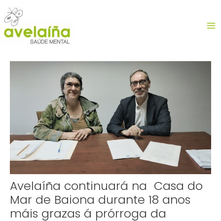
Ir
MA
al
contenido
ME
Navegación
de
entradas
Avelaíña continuará na Casa do
Mar de Baiona durante 18 anos
máis grazas á prórroga da