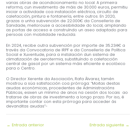
varias obras de acondicionamento no local. A primeira
reforma, cun investimento de máis de 30.000 euros, permitiu
iniciar a actividade coa instalación eléctrica, circuíto de
calefacción, pintura e fontanería, entre outros. En 2020,
grazas a unha subvención de 22.000€ da Consellería de
Sanidade, mellorouse a accesibilidade do local, ampliando
as portas de acceso e construíndo un aseo adaptado para
persoas con mobilidade reducida.
En 2024, recibe outra subvención por importe de 35.234€ a
través da Convocatoria de IRPF e da Consellería de Política
Social e Xuventude, para a instalación dun sistema de
climatización de aerotermia, substituíndo a calefacción
central de gasoil por un sistema máis eficiente e ecolóxico
para o Centro.
O Director Xerente da Asociación, Rafa Álvarez, tamén
mostrou a súa satisfacción coa prórroga: “Moitas destas
axudas económicas, procedentes de Administracións
Públicas, esixen un mínimo de anos na cesión dos locais ao
tratarse de obras de investimento a longo prazo. Por iso, é
importante contar con esta prórroga para acceder ás
devanditas axudas”-
←
Entrada anterior
Entrada siguiente
→